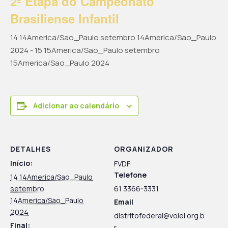
2ª Etapa do Campeonato
Brasiliense Infantil
14 14America/Sao_Paulo setembro 14America/Sao_Paulo
2024
-
15 15America/Sao_Paulo setembro
15America/Sao_Paulo 2024
Adicionar ao calendário
DETALHES
ORGANIZADOR
Início:
FVDF
Telefone
14 14America/Sao_Paulo
setembro
61 3366-3331
14America/Sao_Paulo
Email
2024
distritofederal@volei.org.b
Final:
r