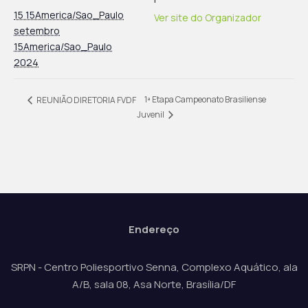
15 15America/Sao_Paulo
Ver site do Organizador
setembro
15America/Sao_Paulo
2024
1ª Etapa Campeonato Brasiliense
REUNIÃO DIRETORIA FVDF
Juvenil
Endereço
SRPN - Centro Poliesportivo Senna, Complexo Aquático, ala
A/B, sala 08, Asa Norte, Brasília/DF