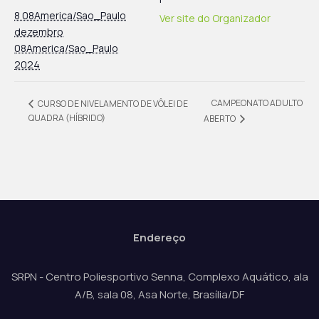
8 08America/Sao_Paulo
Ver site do Organizador
dezembro
08America/Sao_Paulo
2024
CAMPEONATO ADULTO
CURSO DE NIVELAMENTO DE VÔLEI DE
QUADRA (HÍBRIDO)
ABERTO
Endereço
SRPN - Centro Poliesportivo Senna, Complexo Aquático, ala
A/B, sala 08, Asa Norte, Brasília/DF