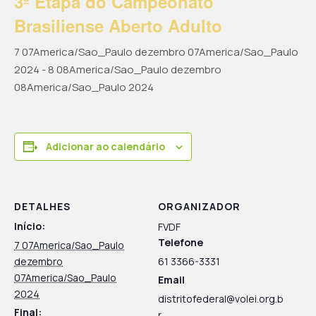
3ª Etapa do Campeonato
Brasiliense Aberto Adulto
7 07America/Sao_Paulo dezembro 07America/Sao_Paulo
2024
-
8 08America/Sao_Paulo dezembro
08America/Sao_Paulo 2024
Adicionar ao calendário
DETALHES
ORGANIZADOR
Início:
FVDF
Telefone
7 07America/Sao_Paulo
dezembro
61 3366-3331
07America/Sao_Paulo
Email
2024
distritofederal@volei.org.b
Final:
r