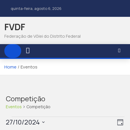
quinta-feira, agosto 6, 2026
FVDF
Federação de Vôlei do Distrito Federal
Home
Eventos
Competição
Eventos
Competição
N
N
27/10/2024
D