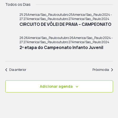
a
a
S
i
Todos os Dias
a
v
e
v
l
e
25 25America/Sao_Paulo outubro 25America/Sao_Paulo 2024
-
e
27 27America/Sao_Paulo outubro 27America/Sao_Paulo 2024
e
g
CIRCUITO DE VÔLEI DE PRAIA – CAMPEONATO
g
c
a
a
i
ç
26 26America/Sao_Paulo outubro 26America/Sao_Paulo 2024
-
o
ç
27 27America/Sao_Paulo outubro 27America/Sao_Paulo 2024
ã
n
2ª etapa do Campeonato Infanto Juvenil
ã
o
e
o
a
d
d
d
o
Dia anterior
Próximo dia
a
v
e
t
i
v
a
Adicionar agenda
s
i
.
u
s
a
u
l