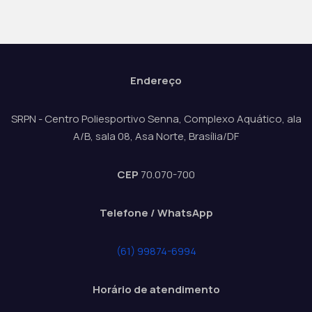
a
E
i
v
s
e
n
Endereço
t
o
SRPN - Centro Poliesportivo Senna, Complexo Aquático, ala
A/B, sala 08, Asa Norte, Brasília/DF
CEP
70.070-700
Telefone / WhatsApp
(61) 99874-6994
Horário de atendimento